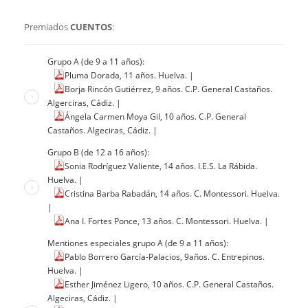
Premiados
CUENTOS
:
Grupo A (de 9 a 11 años):
Pluma Dorada, 11 años. Huelva.
|
Borja Rincón Gutiérrez, 9 años. C.P. General Castaños.
Algerciras, Cádiz.
|
Ángela Carmen Moya Gil, 10 años. C.P. General
Castaños. Algeciras, Cádiz.
|
Grupo B (de 12 a 16 años):
Sonia Rodríguez Valiente, 14 años. I.E.S. La Rábida.
Huelva.
|
Cristina Barba Rabadán, 14 años. C. Montessori. Huelva.
|
Ana I. Fortes Ponce, 13 años. C. Montessori. Huelva.
|
Mentiones especiales grupo A (de 9 a 11 años):
Pablo Borrero García-Palacios, 9años. C. Entrepinos.
Huelva.
|
Esther Jiménez Ligero, 10 años. C.P. General Castaños.
Algeciras, Cádiz.
|