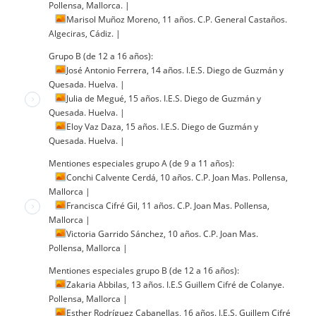
Pollensa, Mallorca.
|
Marisol Muñoz Moreno, 11 años. C.P. General Castaños.
Algeciras, Cádiz.
|
Grupo B (de 12 a 16 años):
José Antonio Ferrera, 14 años. I.E.S. Diego de Guzmán y
Quesada. Huelva.
|
Julia de Megué, 15 años. I.E.S. Diego de Guzmán y
Quesada. Huelva.
|
Eloy Vaz Daza, 15 años. I.E.S. Diego de Guzmán y
Quesada. Huelva.
|
Mentiones especiales grupo A (de 9 a 11 años):
Conchi Calvente Cerdá, 10 años. C.P. Joan Mas. Pollensa,
Mallorca
|
Francisca Cifré Gil, 11 años. C.P. Joan Mas. Pollensa,
Mallorca
|
Victoria Garrido Sánchez, 10 años. C.P. Joan Mas.
Pollensa, Mallorca
|
Mentiones especiales grupo B (de 12 a 16 años):
Zakaria Abbilas, 13 años. I.E.S Guillem Cifré de Colanye.
Pollensa, Mallorca
|
Esther Rodríguez Cabanellas, 16 años. I.E.S. Guillem Cifré