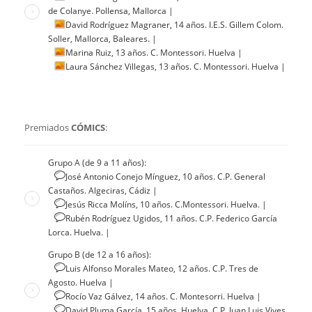
de Colanye. Pollensa, Mallorca
|
David Rodríguez Magraner, 14 años. I.E.S. Gillem Colom.
Soller, Mallorca, Baleares.
|
Marina Ruiz, 13 años. C. Montessori. Huelva
|
Laura Sánchez Villegas, 13 años. C. Montessori. Huelva
|
Premiados
CÓMICS
:
Grupo A (de 9 a 11 años):
José Antonio Conejo Mínguez, 10 años. C.P. General
Castaños. Algeciras, Cádiz
|
Jesús Ricca Molíns, 10 años. C.Montessori. Huelva.
|
Rubén Rodríguez Ugidos, 11 años. C.P. Federico García
Lorca. Huelva.
|
Grupo B (de 12 a 16 años):
Luis Alfonso Morales Mateo, 12 años. C.P. Tres de
Agosto. Huelva
|
Rocío Vaz Gálvez, 14 años. C. Montesorri. Huelva
|
David Pluma García, 15 años. Huelva. C.P. Juan Luis Vives.