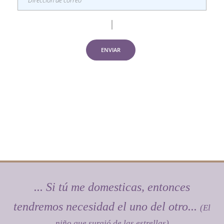
ENVIAR
... Si tú me domesticas, entonces
tendremos necesidad el uno del otro...
(El
niño que surgió de las estrellas)