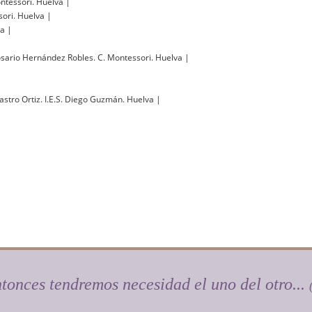
ntessori. Huelva
|
sori. Huelva
|
va
|
|
sario Hernández Robles. C. Montessori. Huelva
|
Castro Ortiz. I.E.S. Diego Guzmán. Huelva
|
entonces tendremos necesidad el uno del otro...