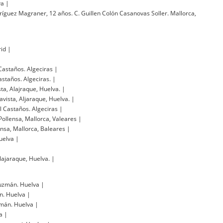
va
|
íguez Magraner, 12 años. C. Guillen Colón Casanovas Soller. Mallorca,
rid
|
Castaños. Algeciras
|
astaños. Algeciras.
|
sta, Alajraque, Huelva.
|
lavista, Aljaraque, Huelva.
|
al Castaños. Algeciras
|
Pollensa, Mallorca, Valeares
|
ensa, Mallorca, Baleares
|
Huelva
|
 Alajaraque, Huelva.
|
Guzmán. Huelva
|
án. Huelva
|
zmán. Huelva
|
va
|