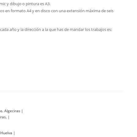
mic y dibujo o pintura es A3.
os en formato A4 y en disco con una extensión máxima de seis
 cada año y la dirección a la que has de mandar los trabajos es:
s. Algeciras
|
iras.
|
. Huelva
|