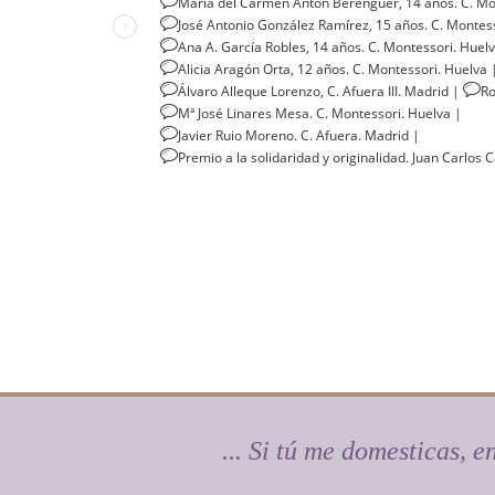
María del Carmen Antón Berenguer, 14 años. C. Mo
José Antonio González Ramírez, 15 años. C. Montes
Ana A. García Robles, 14 años. C. Montessori. Huel
Alicia Aragón Orta, 12 años. C. Montessori. Huelva
Álvaro Alleque Lorenzo, C. Afuera III. Madrid
|
Ro
Mª José Linares Mesa. C. Montessori. Huelva
|
Javier Ruio Moreno. C. Afuera. Madrid
|
Premio a la solidaridad y originalidad. Juan Carlos 
... Si tú me domesticas, 