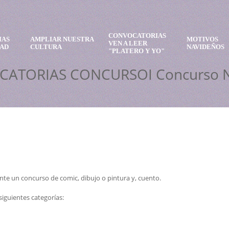
CONVOCATORIAS
IAS
AMPLIAR NUESTRA
MOTIVOS
VEN A LEER
DAD
CULTURA
NAVIDEÑOS
"PLATERO Y YO"
ATORIAS CONCURSOI Concurso N
e un concurso de comic, dibujo o pintura y, cuento.
siguientes categorías: