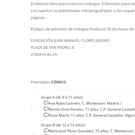
El tema es libre para todos los trabajos. El formato para co
Los cuentos se presentarán mecanografiados a dos espaci
páginas.
El plazo de admisión de trabajos finaliza el 30 de marzo de
FUNDACIÓN JUAN MANUEL FLORES JIMENO
PLAZA DE SAN PEDRO, 8.
21004 HUELVA
Premiados
CÓMICS
:
Grupo A (de 9 a 11 años):
Ana Rubio Leandro. C. Montessori. Madrid
|
Ramón Gran Perales, 11 años. C.P. General Castaño
Victor Marín, 11 años. C.P. General Castaños. Algec
Grupo B (de 12 a 16 años):
María José Pérez González, 15 años. C. Montessori