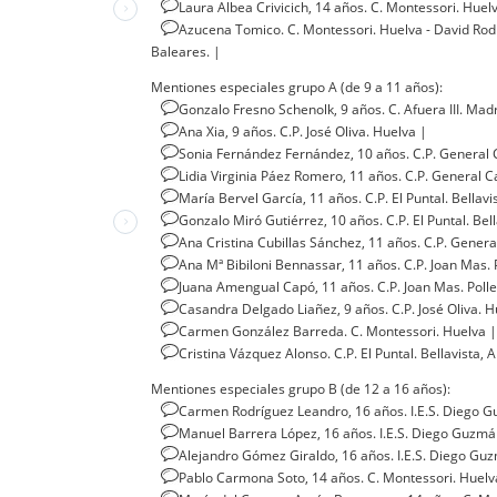
Laura Albea Crivicich, 14 años. C. Montessori. Huel
Azucena Tomico. C. Montessori. Huelva - David Rodr
Baleares.
|
Mentiones especiales grupo A (de 9 a 11 años):
Gonzalo Fresno Schenolk, 9 años. C. Afuera III. Mad
Ana Xia, 9 años. C.P. José Oliva. Huelva
|
Sonia Fernández Fernández, 10 años. C.P. General 
Lidia Virginia Páez Romero, 11 años. C.P. General C
María Bervel García, 11 años. C.P. El Puntal. Bellavi
Gonzalo Miró Gutiérrez, 10 años. C.P. El Puntal. Bel
Ana Cristina Cubillas Sánchez, 11 años. C.P. Gener
Ana Mª Bibiloni Bennassar, 11 años. C.P. Joan Mas. 
Juana Amengual Capó, 11 años. C.P. Joan Mas. Poll
Casandra Delgado Liañez, 9 años. C.P. José Oliva. 
Carmen González Barreda. C. Montessori. Huelva
|
Cristina Vázquez Alonso. C.P. El Puntal. Bellavista,
Mentiones especiales grupo B (de 12 a 16 años):
Carmen Rodríguez Leandro, 16 años. I.E.S. Diego 
Manuel Barrera López, 16 años. I.E.S. Diego Guzm
Alejandro Gómez Giraldo, 16 años. I.E.S. Diego Gu
Pablo Carmona Soto, 14 años. C. Montessori. Huel